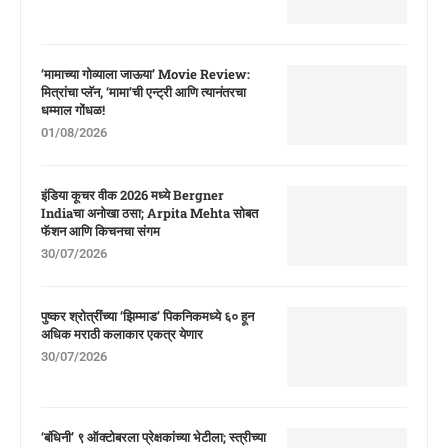
‘मामाच्या गोव्याला जाऊया’ Movie Review:
मित्रांचा प्लॅन, ‘मामा’ची एन्ट्री आणि त्यानंतरचा
धम्माल गोंधळ!
01/08/2026
इंडिया कूचर वीक 2026 मध्ये Bergner
Indiaचा अनोखा ठसा; Arpita Mehta सोबत
फॅशन आणि किचनचा संगम
30/07/2026
पुष्कर श्रोत्रींच्या ‘झिम्माड’ पिकनिकमध्ये ६० हून
अधिक मराठी कलाकार एकत्र येणार
30/07/2026
‘बंधिनी’ ९ ऑक्टोबरला प्रेक्षकांच्या भेटीला; स्त्रीच्या