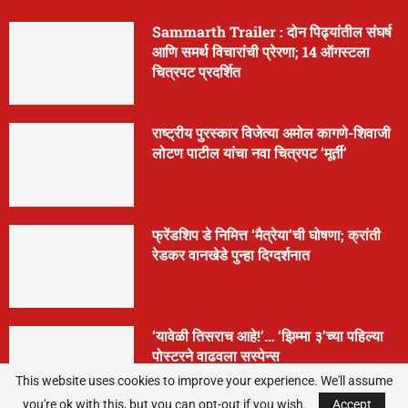
Sammarth Trailer : दोन पिढ्यांतील संघर्ष
आणि समर्थ विचारांची प्रेरणा; 14 ऑगस्टला
चित्रपट प्रदर्शित
राष्ट्रीय पुरस्कार विजेत्या अमोल कागणे-शिवाजी
लोटण पाटील यांचा नवा चित्रपट ‘मूर्ती’
फ्रेंडशिप डे निमित्त ‘मैत्रेया’ची घोषणा; क्रांती
रेडकर वानखेडे पुन्हा दिग्दर्शनात
‘यावेळी तिसराच आहे!’… ‘झिम्मा ३’च्या पहिल्या
पोस्टरने वाढवला सस्पेन्स
This website uses cookies to improve your experience. We'll assume
you're ok with this, but you can opt-out if you wish.
Accept