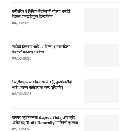
फ्रेंडशिप डे निमित्त ‘मैत्रेया’ची घोषणा; क्रांती
रेडकर वानखेडे पुन्हा दिग्दर्शनात
03/08/2026
‘यावेळी तिसराच आहे!’… ‘झिम्मा ३’च्या पहिल्या
पोस्टरने वाढवला सस्पेन्स
03/08/2026
“स्त्रीवाद फक्त महिलांसाठी नाही, पुरुषांसाठीही
आहे”; सान्या मल्होत्राचा स्पष्ट दृष्टिकोन
02/08/2026
टायगर श्रॉफ बनला Kapiva Shilajitचा ब्रँड
ॲम्बेसेडर; ‘Build Naturally’ मोहिमेची सुरुवात
02/08/2026