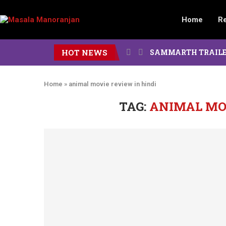
Home
R
HOT NEWS
SAMMARTH TRAILER : दोन पिढ
Home
»
animal movie review in hindi
TAG:
ANIMAL MOV