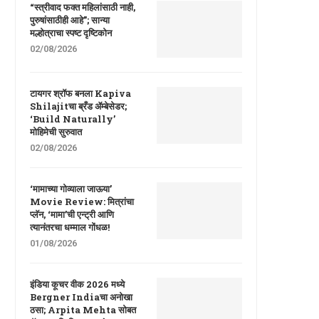
“स्त्रीवाद फक्त महिलांसाठी नाही,
पुरुषांसाठीही आहे”; सान्या
मल्होत्राचा स्पष्ट दृष्टिकोन
02/08/2026
टायगर श्रॉफ बनला Kapiva
Shilajitचा ब्रँड ॲम्बेसेडर;
‘Build Naturally’
मोहिमेची सुरुवात
02/08/2026
‘मामाच्या गोव्याला जाऊया’
Movie Review: मित्रांचा
प्लॅन, ‘मामा’ची एन्ट्री आणि
त्यानंतरचा धम्माल गोंधळ!
01/08/2026
इंडिया कूचर वीक 2026 मध्ये
Bergner Indiaचा अनोखा
ठसा; Arpita Mehta सोबत