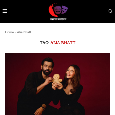
Home
»
Alia Bhatt
TAG:
ALIA BHATT