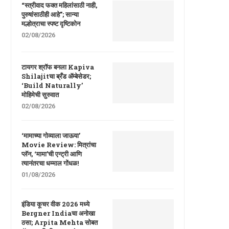
“स्त्रीवाद फक्त महिलांसाठी नाही,
पुरुषांसाठीही आहे”; सान्या
मल्होत्राचा स्पष्ट दृष्टिकोन
02/08/2026
टायगर श्रॉफ बनला Kapiva
Shilajitचा ब्रँड ॲम्बेसेडर;
‘Build Naturally’
मोहिमेची सुरुवात
02/08/2026
‘मामाच्या गोव्याला जाऊया’
Movie Review: मित्रांचा
प्लॅन, ‘मामा’ची एन्ट्री आणि
त्यानंतरचा धम्माल गोंधळ!
01/08/2026
इंडिया कूचर वीक 2026 मध्ये
Bergner Indiaचा अनोखा
ठसा; Arpita Mehta सोबत