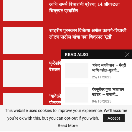
आणि समर्थ विचारांची प्रेरणा; 14 ऑगस्टला
चित्रपट प्रदर्शित
राष्ट्रीय पुरस्कार विजेत्या अमोल कागणे-शिवाजी
लोटण पाटील यांचा नवा चित्रपट ‘मूर्ती’
READ ALSO
फ्रेंडशिप डे निमित्त ‘मैत्रेया’ची घोषणा; क्रांती
‘शंकर जयकिशन’ – मैत्री
रेडकर वानखेडे पुन्हा दिग्दर्शनात
आणि वडील-मुलगी...
25/11/2025
रंगभूमीवर पुन्हा ‘सखाराम
बाइंडर’ — सयाजी...
‘यावेळी तिसराच आहे!’… ‘झिम्मा ३’च्या पहिल्या
पोस्टरने वाढवला सस्पेन्स
04/10/2025
This website uses cookies to improve your experience. We'll assume
‘अरे हाय काय अन् नाय
you're ok with this, but you can opt-out if you wish.
काय’…...
Accept
Read More
03/06/2024