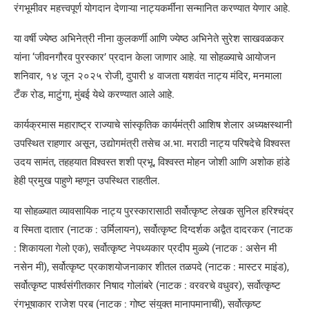
रंगभूमीवर महत्त्वपूर्ण योगदान देणाऱ्या नाट्यकर्मींना सन्मानित करण्यात येणार आहे.
या वर्षी ज्येष्ठ अभिनेत्री नीना कुलकर्णी आणि ज्येष्ठ अभिनेते सुरेश साखवळकर
यांना ‘जीवनगौरव पुरस्कार’ प्रदान केला जाणार आहे. या सोहळ्याचे आयोजन
शनिवार, १४ जून २०२५ रोजी, दुपारी ४ वाजता यशवंत नाट्य मंदिर, मनमाला
टँक रोड, माटुंगा, मुंबई येथे करण्यात आले आहे.
कार्यक्रमास महाराष्ट्र राज्याचे सांस्कृतिक कार्यमंत्री आशिष शेलार अध्यक्षस्थानी
उपस्थित राहणार असून, उद्योगमंत्री तसेच अ.भा. मराठी नाट्य परिषदेचे विश्वस्त
उदय सामंत, तहहयात विश्वस्त शशी प्रभू, विश्वस्त मोहन जोशी आणि अशोक हांडे
हेही प्रमुख पाहुणे म्हणून उपस्थित राहतील.
या सोहळ्यात व्यावसायिक नाट्य पुरस्कारासाठी सर्वोत्कृष्ट लेखक सुनिल हरिश्चंद्र
व स्मिता दातार (नाटक : उर्मिलायन), सर्वोत्कृष्ट दिग्दर्शक अद्वैत दादरकर (नाटक
: शिकायला गेलो एक), सर्वोत्कृष्ट नेपथ्यकार प्रदीप मुळ्ये (नाटक : असेन मी
नसेन मी), सर्वोत्कृष्ट प्रकाशयोजनाकार शीतल तळपदे (नाटक : मास्टर माइंड),
सर्वोत्कृष्ट पार्श्वसंगीतकार निषाद गोलांबरे (नाटक : वरवरचे वधुवर), सर्वोत्कृष्ट
रंगभूषाकार राजेश परब (नाटक : गोष्ट संयुक्त मानापमानाची), सर्वोत्कृष्ट