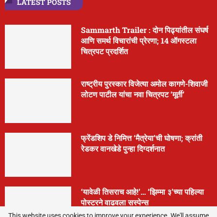
LATEST POSTS
Sammarth Trailer : दोन पिढ्यांतील संघर्ष
आणि समर्थ विचारांची प्रेरणा; 14 ऑगस्टला
चित्रपट प्रदर्शित
राष्ट्रीय पुरस्कार विजेत्या अमोल कागणे-शिवाजी
लोटण पाटील यांचा नवा चित्रपट ‘मूर्ती’
फ्रेंडशिप डे निमित्त ‘मैत्रेया’ची घोषणा; क्रांती
रेडकर वानखेडे पुन्हा दिग्दर्शनात
‘यावेळी तिसराच आहे!’… ‘झिम्मा ३’च्या पहिल्या
पोस्टरने वाढवला सस्पेन्स
This website uses cookies to improve your experience. We'll assume