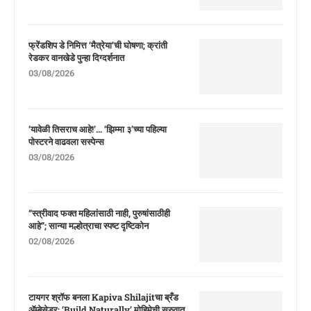
फ्रेंडशिप डे निमित्त ‘मैत्रेया’ची घोषणा; क्रांती
रेडकर वानखेडे पुन्हा दिग्दर्शनात
03/08/2026
‘यावेळी तिसराच आहे!’… ‘झिम्मा ३’च्या पहिल्या
पोस्टरने वाढवला सस्पेन्स
03/08/2026
“स्त्रीवाद फक्त महिलांसाठी नाही, पुरुषांसाठीही
आहे”; सान्या मल्होत्राचा स्पष्ट दृष्टिकोन
02/08/2026
टायगर श्रॉफ बनला Kapiva Shilajitचा ब्रँड
ॲम्बेसेडर; ‘Build Naturally’ मोहिमेची सुरुवात