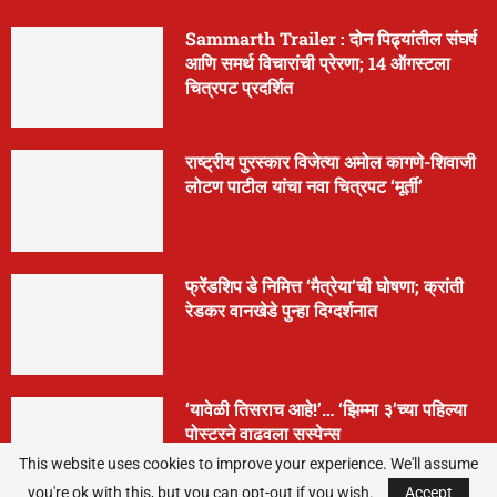
Sammarth Trailer : दोन पिढ्यांतील संघर्ष
आणि समर्थ विचारांची प्रेरणा; 14 ऑगस्टला
चित्रपट प्रदर्शित
राष्ट्रीय पुरस्कार विजेत्या अमोल कागणे-शिवाजी
लोटण पाटील यांचा नवा चित्रपट ‘मूर्ती’
फ्रेंडशिप डे निमित्त ‘मैत्रेया’ची घोषणा; क्रांती
रेडकर वानखेडे पुन्हा दिग्दर्शनात
‘यावेळी तिसराच आहे!’… ‘झिम्मा ३’च्या पहिल्या
पोस्टरने वाढवला सस्पेन्स
This website uses cookies to improve your experience. We'll assume
you're ok with this, but you can opt-out if you wish.
Accept