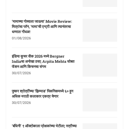
‘मामाच्या गोव्याला जाऊया’ Movie Review:
मित्रांचा प्लॅन, ‘मामा’ची एन्ट्री आणि त्यानंतरचा
धम्माल गोंधळ!
01/08/2026
इंडिया कूचर वीक 2026 मध्ये Bergner
Indiaचा अनोखा ठसा; Arpita Mehta सोबत
फॅशन आणि किचनचा संगम
30/07/2026
पुष्कर श्रोत्रींच्या ‘झिम्माड’ पिकनिकमध्ये ६० हून
अधिक मराठी कलाकार एकत्र येणार
30/07/2026
‘बंधिनी’ ९ ऑक्टोबरला प्रेक्षकांच्या भेटीला; स्त्रीच्या