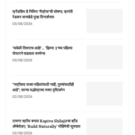
फ्रेंडशिप डे निमित्त ‘मैत्रेया’ची घोषणा; क्रांती
रेडकर वानखेडे पुन्हा दिग्दर्शनात
03/08/2026
‘यावेळी तिसराच आहे!’… ‘झिम्मा ३’च्या पहिल्या
पोस्टरने वाढवला सस्पेन्स
03/08/2026
“स्त्रीवाद फक्त महिलांसाठी नाही, पुरुषांसाठीही
आहे”; सान्या मल्होत्राचा स्पष्ट दृष्टिकोन
02/08/2026
टायगर श्रॉफ बनला Kapiva Shilajitचा ब्रँड
ॲम्बेसेडर; ‘Build Naturally’ मोहिमेची सुरुवात
02/08/2026