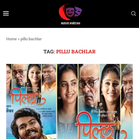
Home
»
pillu bachlar
TAG:
PILLU BACHLAR