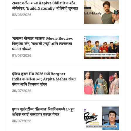
टायगर श्रॉफ बनला Kapiva Shilajitचा ब्रँड
ॲम्बेसेडर; ‘Build Naturally’ मोहिमेची सुरुवात
02/08/2026
‘मामाच्या गोव्याला जाऊया’ Movie Review:
मित्रांचा प्लॅन, ‘मामा’ची एन्ट्री आणि त्यानंतरचा
धम्माल गोंधळ!
01/08/2026
इंडिया कूचर वीक 2026 मध्ये Bergner
Indiaचा अनोखा ठसा; Arpita Mehta सोबत
फॅशन आणि किचनचा संगम
30/07/2026
पुष्कर श्रोत्रींच्या ‘झिम्माड’ पिकनिकमध्ये ६० हून
अधिक मराठी कलाकार एकत्र येणार
30/07/2026