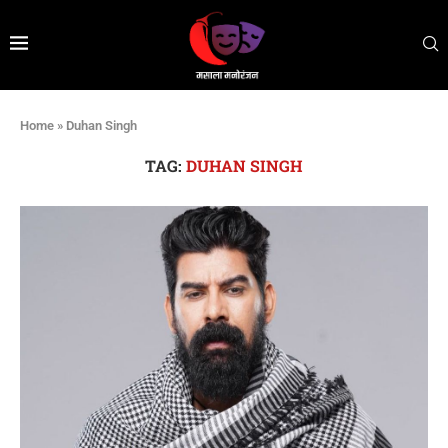
Home
»
Duhan Singh
TAG:
DUHAN SINGH