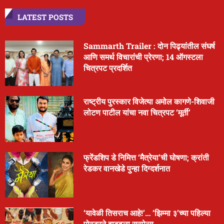
LATEST POSTS
Sammarth Trailer : दोन पिढ्यांतील संघर्ष
आणि समर्थ विचारांची प्रेरणा; 14 ऑगस्टला
चित्रपट प्रदर्शित
राष्ट्रीय पुरस्कार विजेत्या अमोल कागणे-शिवाजी
लोटण पाटील यांचा नवा चित्रपट ‘मूर्ती’
फ्रेंडशिप डे निमित्त ‘मैत्रेया’ची घोषणा; क्रांती
रेडकर वानखेडे पुन्हा दिग्दर्शनात
‘यावेळी तिसराच आहे!’… ‘झिम्मा ३’च्या पहिल्या
पोस्टरने वाढवला सस्पेन्स