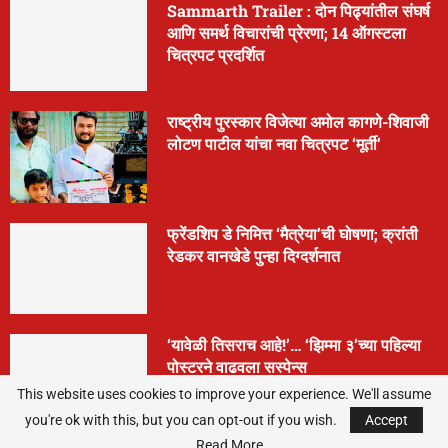
Sammarth Trailer : दोन पिढ्यांतील संघर्ष
आणि समर्थ विचारांची प्रेरणा; 14 ऑगस्टला
चित्रपट प्रदर्शित
राष्ट्रीय पुरस्कार विजेत्या अमोल कागणे-शिवाजी
लोटण पाटील यांचा नवा चित्रपट ‘मूर्ती’
फ्रेंडशिप डे निमित्त ‘मैत्रेया’ची घोषणा; क्रांती
रेडकर वानखेडे पुन्हा दिग्दर्शनात
‘यावेळी तिसराच आहे!’… ‘झिम्मा ३’च्या पहिल्या
पोस्टरने वाढवला सस्पेन्स
This website uses cookies to improve your experience. We'll assume
you're ok with this, but you can opt-out if you wish.
Accept
Read More