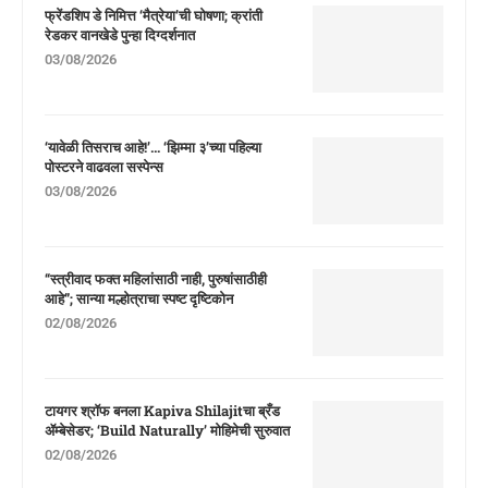
फ्रेंडशिप डे निमित्त ‘मैत्रेया’ची घोषणा; क्रांती
रेडकर वानखेडे पुन्हा दिग्दर्शनात
03/08/2026
‘यावेळी तिसराच आहे!’… ‘झिम्मा ३’च्या पहिल्या
पोस्टरने वाढवला सस्पेन्स
03/08/2026
“स्त्रीवाद फक्त महिलांसाठी नाही, पुरुषांसाठीही
आहे”; सान्या मल्होत्राचा स्पष्ट दृष्टिकोन
02/08/2026
टायगर श्रॉफ बनला Kapiva Shilajitचा ब्रँड
ॲम्बेसेडर; ‘Build Naturally’ मोहिमेची सुरुवात
02/08/2026