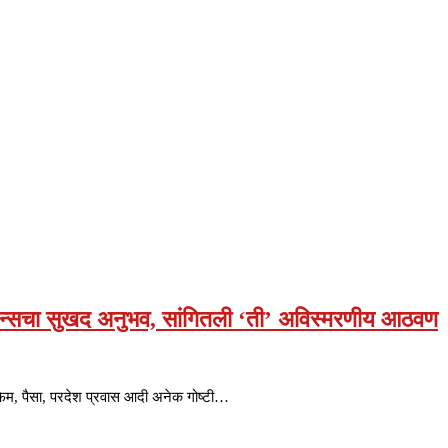
ा फॅन्सचा सुखद अनुभव, सांगितली ‘ती’ अविस्मरणीय आठवण
 फेम, पैसा, परदेश प्रवास आदी अनेक गोष्टी…