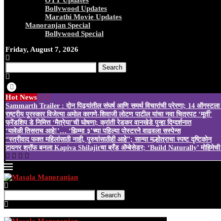
OTT Updates
Bollywood Updates
Marathi Movie Updates
Manoranjan Special
Bollywood Special
Friday, August 7, 2026
Search
Hot News
Sammarth Trailer : दोन पिढ्यांतील संघर्ष आणि समर्थ विचारांची प्रेरणा; 14 ऑगस्टला 
राष्ट्रीय पुरस्कार विजेत्या अमोल कागणे-शिवाजी लोटण पाटील यांचा नवा चित्रपट ‘मूर्ती’
फ्रेंडशिप डे निमित्त ‘मैत्रेया’ची घोषणा; क्रांती रेडकर वानखेडे पुन्हा दिग्दर्शनात
‘यावेळी तिसराच आहे!’… ‘झिम्मा ३’च्या पहिल्या पोस्टरने वाढवला सस्पेन्स
“स्त्रीवाद फक्त महिलांसाठी नाही, पुरुषांसाठीही आहे”; सान्या मल्होत्राचा स्पष्ट दृष्टिकोन
टायगर श्रॉफ बनला Kapiva Shilajitचा ब्रँड ॲम्बेसेडर; ‘Build Naturally’ मोहिमेची 
Search