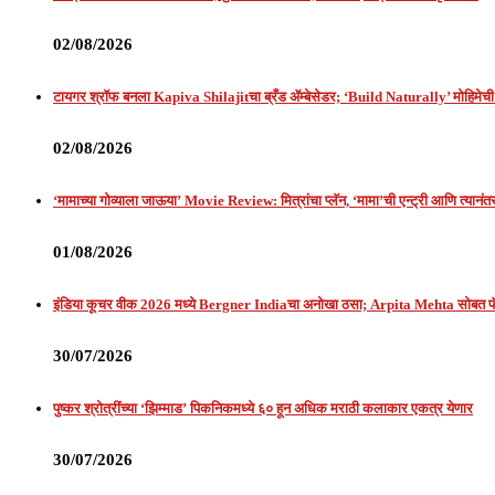
02/08/2026
टायगर श्रॉफ बनला Kapiva Shilajitचा ब्रँड ॲम्बेसेडर; ‘Build Naturally’ मोहिमेची 
02/08/2026
‘मामाच्या गोव्याला जाऊया’ Movie Review: मित्रांचा प्लॅन, ‘मामा’ची एन्ट्री आणि त्यानं
01/08/2026
इंडिया कूचर वीक 2026 मध्ये Bergner Indiaचा अनोखा ठसा; Arpita Mehta सोबत
30/07/2026
पुष्कर श्रोत्रींच्या ‘झिम्माड’ पिकनिकमध्ये ६० हून अधिक मराठी कलाकार एकत्र येणार
30/07/2026