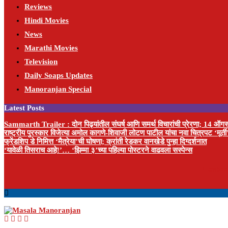
Reviews
Hindi Movies
News
Marathi Movies
Television
Daily Soaps Updates
Manoranjan Special
Latest Posts
Sammarth Trailer : दोन पिढ्यांतील संघर्ष आणि समर्थ विचारांची प्रेरणा; 14 ऑगस्
राष्ट्रीय पुरस्कार विजेत्या अमोल कागणे-शिवाजी लोटण पाटील यांचा नवा चित्रपट ‘मूर्ती
फ्रेंडशिप डे निमित्त ‘मैत्रेया’ची घोषणा; क्रांती रेडकर वानखेडे पुन्हा दिग्दर्शनात
‘यावेळी तिसराच आहे!’… ‘झिम्मा ३’च्या पहिल्या पोस्टरने वाढवला सस्पेन्स
Facebo