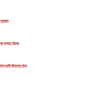
सुरुवात
तरचा धम्माल गोंधळ!
 फॅशन आणि किचनचा संगम