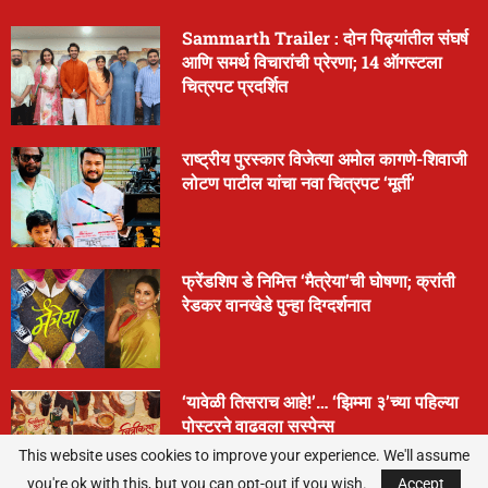
Sammarth Trailer : दोन पिढ्यांतील संघर्ष
आणि समर्थ विचारांची प्रेरणा; 14 ऑगस्टला
चित्रपट प्रदर्शित
राष्ट्रीय पुरस्कार विजेत्या अमोल कागणे-शिवाजी
लोटण पाटील यांचा नवा चित्रपट ‘मूर्ती’
फ्रेंडशिप डे निमित्त ‘मैत्रेया’ची घोषणा; क्रांती
रेडकर वानखेडे पुन्हा दिग्दर्शनात
‘यावेळी तिसराच आहे!’… ‘झिम्मा ३’च्या पहिल्या
पोस्टरने वाढवला सस्पेन्स
This website uses cookies to improve your experience. We'll assume
you're ok with this, but you can opt-out if you wish.
Accept