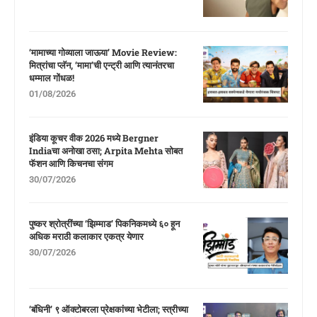
‘मामाच्या गोव्याला जाऊया’ Movie Review:
मित्रांचा प्लॅन, ‘मामा’ची एन्ट्री आणि त्यानंतरचा
धम्माल गोंधळ!
01/08/2026
इंडिया कूचर वीक 2026 मध्ये Bergner
Indiaचा अनोखा ठसा; Arpita Mehta सोबत
फॅशन आणि किचनचा संगम
30/07/2026
पुष्कर श्रोत्रींच्या ‘झिम्माड’ पिकनिकमध्ये ६० हून
अधिक मराठी कलाकार एकत्र येणार
30/07/2026
‘बंधिनी’ ९ ऑक्टोबरला प्रेक्षकांच्या भेटीला; स्त्रीच्या